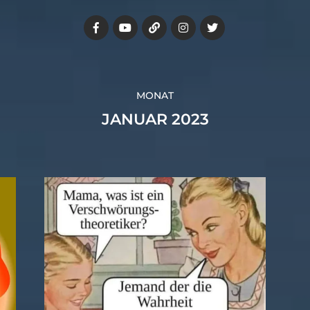
MONAT
JANUAR 2023