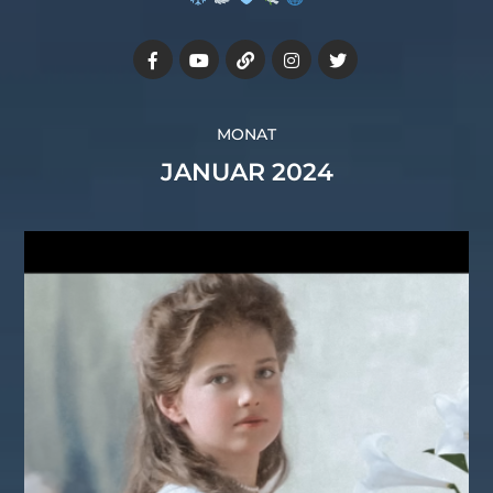
MONAT
JANUAR 2024