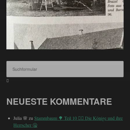
NEUESTE KOMMENTARE
Julia 🌸
zu
Stammbaum 🌳 Teil 10 ✍🏼 Die Könige und ihre
Herrscher 🤐