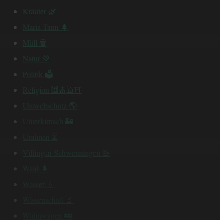
Kräuter 🌿
Maria Tann 🌲
Müll 🗑
Natur 💚
Politik 🗳
Religion 🕍⛪️🕌⛩
Umweltschutz 🌎
Unterkirnach 🏰
Urahnen ⏳
Villingen-Schwenningen 🦢
Wald 🌲
Wasser 💧
Wissenschaft 🔬
Wohnwagen 🚌