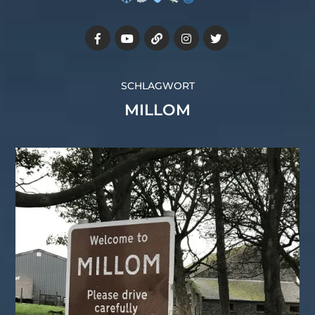
SCHLAGWORT
MILLOM