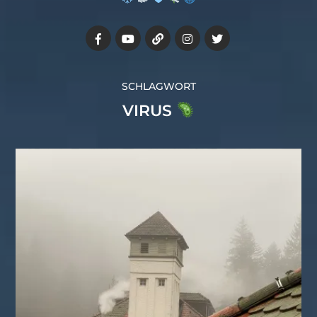
SCHLAGWORT
VIRUS