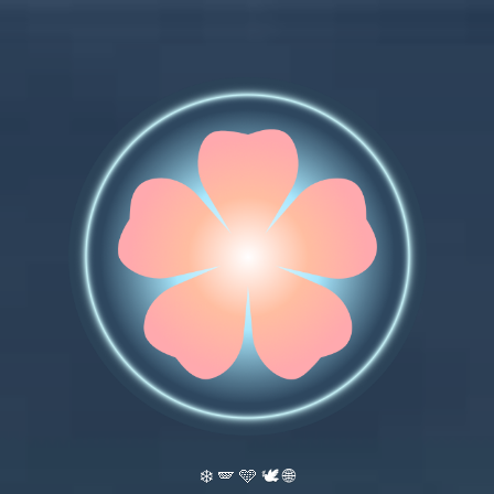
❄️ 🪽 🩵 🕊️ 🌐