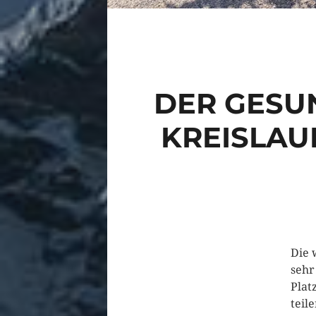
DER GESUN
KREISLAUF
Die 
sehr
Plat
teil