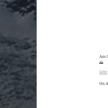
Am 0
🌅
🇺🇸
On A