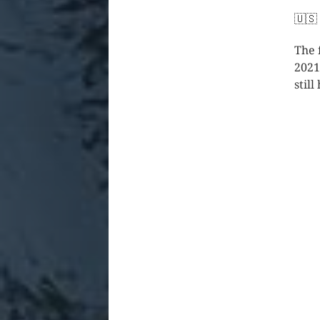
🇺🇸
The 
2021 
stil