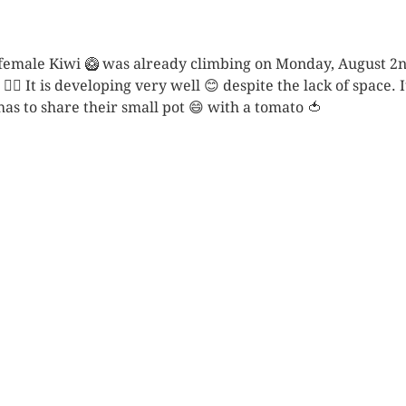
female Kiwi 🥝 was already climbing on Monday, August 2n
🧗‍♀️ It is developing very well 😊 despite the lack of space. I
l has to share their small pot 😄 with a tomato 🍅