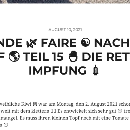
AUGUST 10, 2021
DE 🌿 FAIRE ☯️ NACH
 🌎 TEIL 15 🐣 DIE R
IMPFUNG 💉
weibliche Kiwi 🥝 war am Montag, den 2. August 2021 scho
 weit mit dem klettern 🧗‍♀️ Es entwickelt sich sehr gut 😊 tr
zmangel. Es muss ihren kleinen Topf noch mit eine Tomate
en 😄