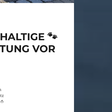
HALTIGE 🐾
ETTUNG VOR
n
otz
 🍅