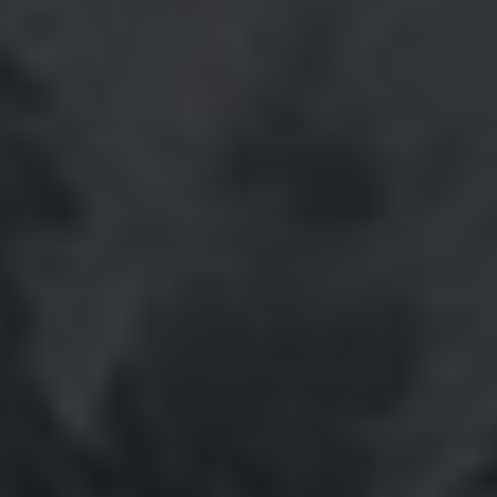
Könige und ihre Herrscher
Petra
zu
Stammbaum
Teil 10 ✍
Die Könige
und ihre Herrscher
Julia
zu
Stammbaum
Teil 10 ✍
Die
Könige und ihre Herrscher
Konrad
zu
Stammbaum
Teil 10 ✍
Die
Könige und ihre Herrscher
ARCHIV
Februar 2026
März 2025
Mai 2024
März 2024
Januar 2024