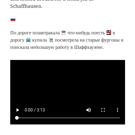
Schaffhausen.
По дороге позавтракала
что-нибудь поесть
в
дорогу
купила
посмотрела на старые фургоны и
поискала небольшую работу в Шаффхаузене.