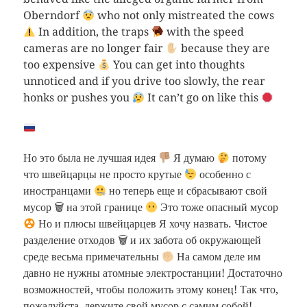
Oberndorf
who not only mistreated the cows
In addition, the traps
with the speed
cameras are no longer fair
because they are
too expensive
You can get into thoughts
unnoticed and if you drive too slowly, the rear
honks or pushes you
It can’t go on like this
Но это была не лучшая идея
Я думаю
потому
что швейцарцы не просто крутые
особенно с
иностранцами
но теперь еще и сбрасывают свой
мусор 🗑 на этой границе
Это тоже опасный мусор
Но и плюсы швейцарцев Я хочу назвать. Чистое
разделение отходов 🗑 и их забота об окружающей
среде весьма примечательны
На самом деле им
давно не нужны атомные электростанции! Достаточно
возможностей, чтобы положить этому конец! Так что,
пожалуйста, держите свой мусор с самим собой!