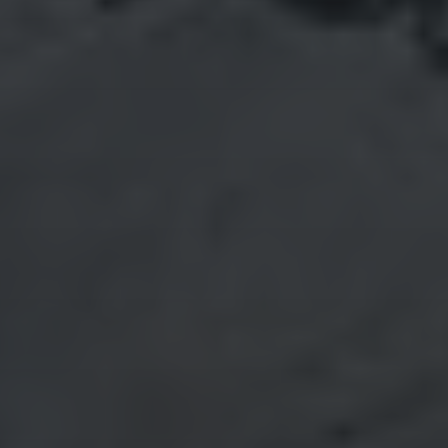
NEUESTE KOMMENTARE
Julia
zu
Stammbaum
Teil 10 ✍
Die
Könige und ihre Herrscher
Julia
zu
Stammbaum
Teil 10 ✍
Die