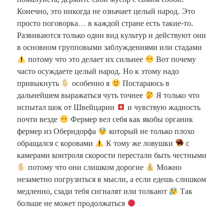
Конечно, это никогда не означает целый народ. Это
просто поговорка… в каждой стране есть такие-то.
Развиваются только один вид культур и действуют они
в основном групповыми заблуждениями или стадами
потому что это делает их сильнее
Вот почему
часто осуждаете целый народ. Но к этому надо
привыкнуть
особенно я
Постараюсь в
дальнейшем выражаться чуть точнее
Я только что
испытал шок от Швейцарии
и чувствую жадность
почти везде
Фермер вел себя как якобы органик
фермер из Оберндорфа
который не только плохо
обращался с коровами
К тому же ловушки
с
камерами контроля скорости перестали быть честными
потому что они слишком дорогие
Можно
незаметно погрузиться в мысли, а если едешь слишком
медленно, сзади тебя сигналят или толкают
Так
больше не может продолжаться