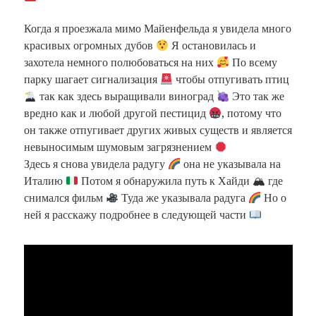
Когда я проезжала мимо Майенфельда я увидела много
красивых огромных дубов
Я остановилась и
захотела немного полюбоваться на них
По всему
парку шагает сигнализация
чтобы отпугивать птиц
так как здесь выращивали виноград
Это так же
вредно как и любой другой пестицид
, потому что
он также отпугивает других живых существ и является
невыносимым шумовым загрязнением
Здесь я снова увидела радугу
она не указывала на
Италию
Потом я обнаружила путь к Хайди 🏔 где
снимался фильм
Туда же указывала радуга
Но о
ней я расскажу подробнее в следующей части