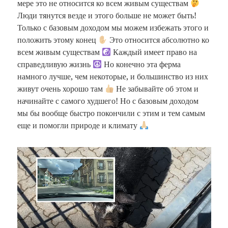
мере это не относится ко всем живым существам
Люди тянутся везде и этого больше не может быть!
Только с базовым доходом мы можем избежать этого и
положить этому конец
Это относится абсолютно ко
всем живым существам
Каждый имеет право на
справедливую жизнь
Но конечно эта ферма
намного лучше, чем некоторые, и большинство из них
живут очень хорошо там
Не забывайте об этом и
начинайте с самого худшего! Но с базовым доходом
мы бы вообще быстро покончили с этим и тем самым
еще и помогли природе и климату