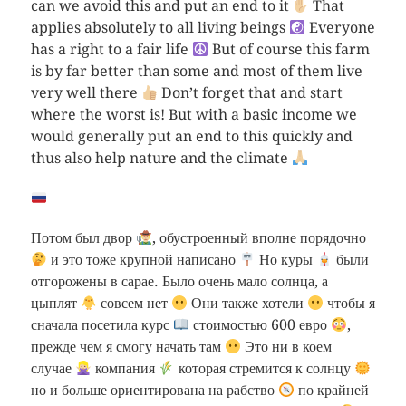
can we avoid this and put an end to it
That
applies absolutely to all living beings
Everyone
has a right to a fair life
But of course this farm
is by far better than some and most of them live
very well there
Don’t forget that and start
where the worst is! But with a basic income we
would generally put an end to this quickly and
thus also help nature and the climate
Потом был двор
, обустроенный вполне порядочно
и это тоже крупной написано
Но куры
были
отгорожены в сарае. Было очень мало солнца, а
цыплят
совсем нет
Они также хотели
чтобы я
сначала посетила курс
стоимостью 600 евро
,
прежде чем я смогу начать там
Это ни в коем
случае
компания
которая стремится к солнцу
но и больше ориентирована на рабство
по крайней