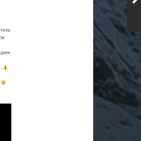
тала.
ов
еднее
т…
е