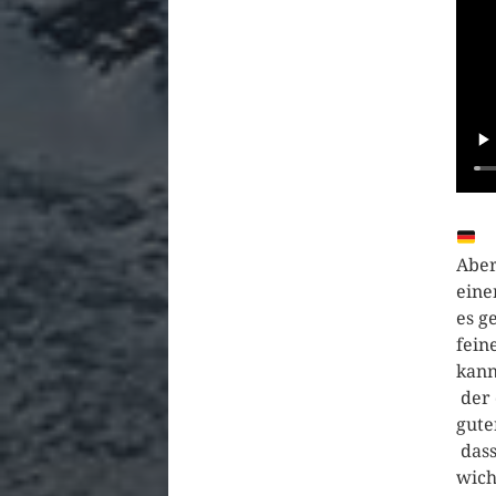
Aber
eine
es g
fein
kann
der 
gute
dass
wich