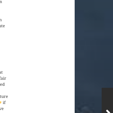
en
m
ute
at
fair
ted
ature
if
ve