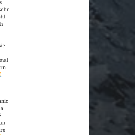
s
sehr
hl
ch
ie
 mal
ern
anic
 a
é
 an
are