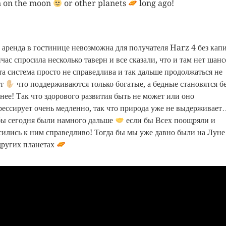
 on the moon
or other planets
long ago!
 аренда в гостинице невозможна для получателя Harz 4 без капи
час спросила несколько таверн и все сказали, что и там нет шанс
а система просто не справедлива и так дальше продолжаться не
ет
что поддерживаются только богатые, а бедные становятся б
днее! Так что здорового развития быть не может или оно
рессирует очень медленно, так что природа уже не выдерживае
ы сегодня были намного дальше
если бы Всех поощряли и
сились к ним справедливо! Тогда бы мы уже давно были на Лун
других планетах