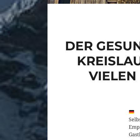
DER GESU
KREISLA
VIELEN
Selb
Empf
Gast