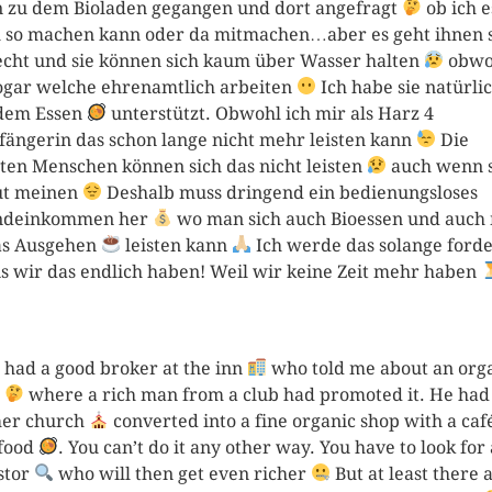
 zu dem Bioladen gegangen und dort angefragt
ob ich e
 so machen kann oder da mitmachen…aber es geht ihnen 
echt und sie können sich kaum über Wasser halten
obwo
ogar welche ehrenamtlich arbeiten
Ich habe sie natürli
dem Essen
unterstützt. Obwohl ich mir als Harz 4
ängerin das schon lange nicht mehr leisten kann
Die
ten Menschen können sich das nicht leisten
auch wenn s
ut meinen
Deshalb muss dringend ein bedienungsloses
ndeinkommen her
wo man sich auch Bioessen und auch
as Ausgehen
leisten kann
Ich werde das solange ford
s wir das endlich haben! Weil wir keine Zeit mehr haben
I had a good broker at the inn
who told me about an org
p
where a rich man from a club had promoted it. He had
er church
converted into a fine organic shop with a caf
food
. You can’t do it any other way. You have to look for
stor
who will then get even richer
But at least there 