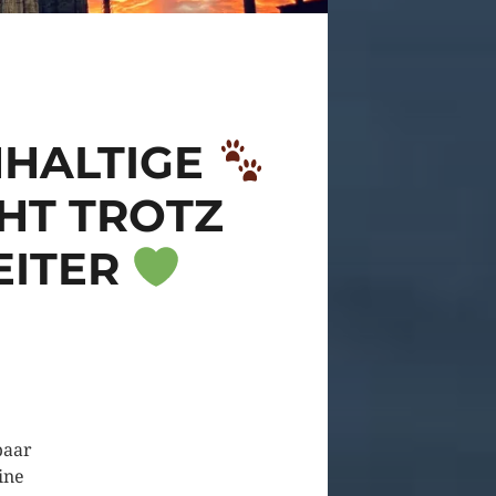
HALTIGE
HT TROTZ
ITER
paar
ine