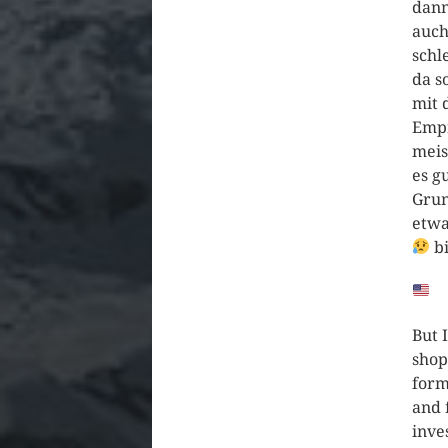
dann
auch
schl
da s
mit 
Empf
meis
es g
Gru
etw
bi
But 
sho
form
and 
inve