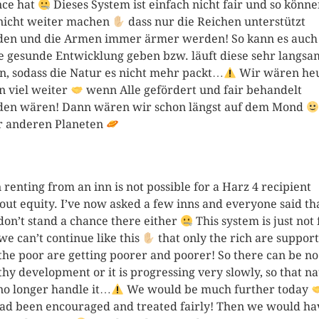
ce hat
Dieses System ist einfach nicht fair und so könn
nicht weiter machen
dass nur die Reichen unterstützt
en und die Armen immer ärmer werden! So kann es auch
e gesunde Entwicklung geben bzw. läuft diese sehr langsa
n, sodass die Natur es nicht mehr packt…
Wir wären he
n viel weiter
wenn Alle gefördert und fair behandelt
en wären! Dann wären wir schon längst auf dem Mond
 anderen Planeten
 renting from an inn is not possible for a Harz 4 recipient
out equity. I’ve now asked a few inns and everyone said th
don’t stand a chance there either
This system is just not 
we can’t continue like this
that only the rich are suppor
the poor are getting poorer and poorer! So there can be no
thy development or it is progressing very slowly, so that n
no longer handle it…
We would be much further today
had been encouraged and treated fairly! Then we would ha