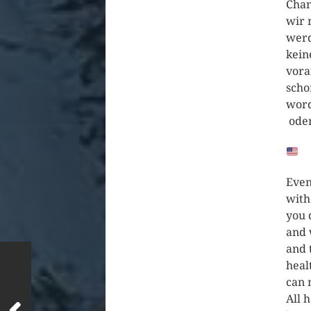
Chan
wir 
werd
kein
vora
scho
word
oder
Even
with
you 
and 
and 
heal
can 
All 