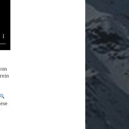
von
rein
iese