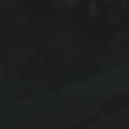
Umweltschutz
Unterkirnach
Urahnen
Villingen-Schwenningen
Wald
Wasser
Wissenschaft
Wohnwagen
Zuhause
Datenschutzerklärung
Impressum