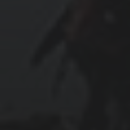
Bio
Demonstration
Design
Erinnerungen
Gesunder Kreislauf
Grundeinkommen
Impfungen
Kindheit
Kräuter
Maria Tann
Müll 🗑
Natur
Politik 🗳
Religion
⛩