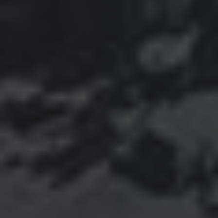
Konrad
zu
Stammbaum
Teil 10 ✍
Die
Könige und ihre Herrscher
ARCHIV
Februar 2026
März 2025
Mai 2024
März 2024
Januar 2024
Dezember 2023
November 2023
Oktober 2023
September 2023
August 2023