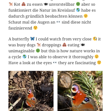
Kot
zu essen 🍽 unvorstellbar
aber so
funktioniert die Natur im Kreislauf
habe es
dadurch gründlich beobachten können
Schaut mal die Augen an
sind diese nicht
faszinierend
A butterfly
I could watch from very close
it
was busy dogs
droppings
eating 🍽
unimaginable
but this is how nature works in
a cycle
I was able to observe it thoroughly
Have a look at the eyes
they are fascinating