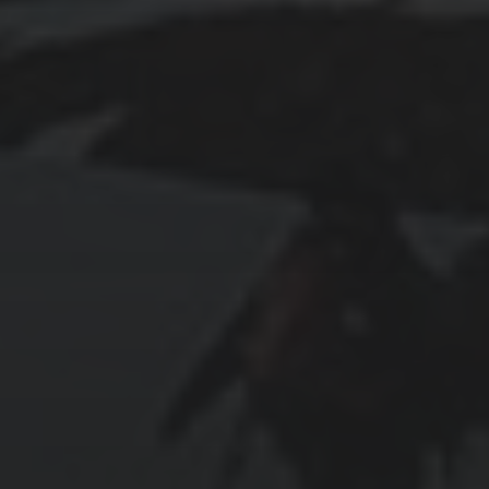
Gesunder Kreislauf
Grundeinkommen
Impfungen
Kindheit
Kräuter
Maria Tann
Müll 🗑
Natur
Politik 🗳
Religion
⛩
Umweltschutz
Unterkirnach
Urahnen
Villingen-Schwenningen