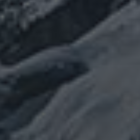
NEUESTE KOMMENTARE
Julia
zu
Stammbaum
Teil 10 ✍
Die
Könige und ihre Herrscher
Julia
zu
Stammbaum
Teil 10 ✍
Die
Könige und ihre Herrscher
Petra
zu
Stammbaum
Teil 10 ✍
Die Könige
und ihre Herrscher
Julia
zu
Stammbaum
Teil 10 ✍
Die
Könige und ihre Herrscher
Konrad
zu
Stammbaum
Teil 10 ✍
Die
Könige und ihre Herrscher
ARCHIV