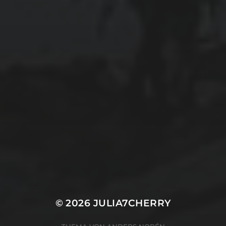
Urahnen
Villingen-Schwenningen
Wald
Wasser
Wissenschaft
Wohnwagen
Zuhause
Datenschutzerklärung
Impressum
© 2026
JULIA7CHERRY