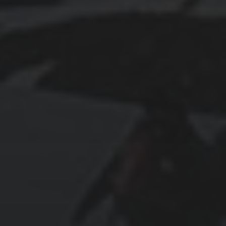
Design
Erinnerungen
Gesunder Kreislauf
Grundeinkommen
Impfungen
Kindheit
Kräuter
Maria Tann
Müll 🗑
Natur
Politik 🗳
Religion
⛩
Umweltschutz
Unterkirnach