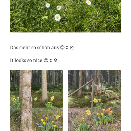
Das sieht so schön aus 😊🌷🌼
It looks so nice 😊🌷🌼