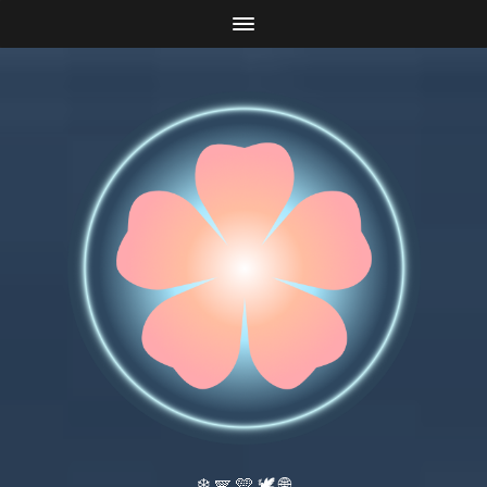
❄️ 🪽 🩵 🕊️ 🌐