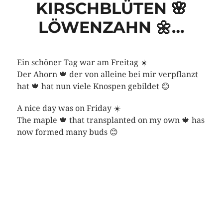
KIRSCHBLÜTEN 🌸
LÖWENZAHN 🌼…
Ein schöner Tag war am Freitag ☀️
Der Ahorn 🍁 der von alleine bei mir verpflanzt
hat 🍁 hat nun viele Knospen gebildet 😊
A nice day was on Friday ☀️
The maple 🍁 that transplanted on my own 🍁 has
now formed many buds 😊