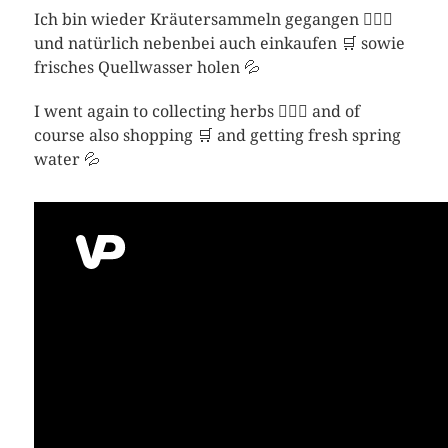
Ich bin wieder Kräutersammeln gegangen 🚶🏼‍♀️
und natürlich nebenbei auch einkaufen 🛒 sowie
frisches Quellwasser holen 💦
I went again to collecting herbs 🚶🏼‍♀️ and of
course also shopping 🛒 and getting fresh spring
water 💦