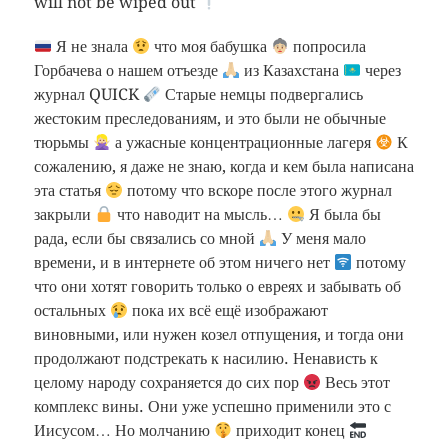
will not be wiped out
Я не знала
что моя бабушка
попросила
Горбачева о нашем отъезде
из Казахстана
через
журнал QUICK
Старые немцы подвергались
жестоким преследованиям, и это были не обычные
тюрьмы
а ужасные концентрационные лагеря
К
сожалению, я даже не знаю, когда и кем была написана
эта статья
потому что вскоре после этого журнал
закрыли
что наводит на мысль…
Я была бы
рада, если бы связались со мной
У меня мало
времени, и в интернете об этом ничего нет
потому
что они хотят говорить только о евреях и забывать об
остальных
пока их всё ещё изображают
виновными, или нужен козел отпущения, и тогда они
продолжают подстрекать к насилию. Ненависть к
целому народу сохраняется до сих пор
Весь этот
комплекс вины. Они уже успешно применили это с
Иисусом… Но молчанию
приходит конец