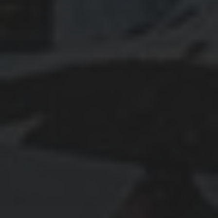
Juni 2019
Mai 2019
April 2019
Januar 2019
KATEGORIEN
Bio
Demonstration
Design
Erinnerungen
Gesunder Kreislauf
Grundeinkommen
Impfungen