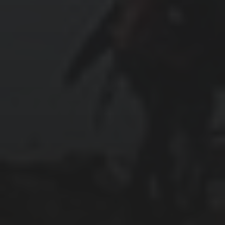
Kindheit
Kräuter
Maria Tann
Müll 🗑
Natur
Politik 🗳
Religion
⛩
Umweltschutz
Unterkirnach
Urahnen
Villingen-Schwenningen
Wald
Wasser
Wissenschaft