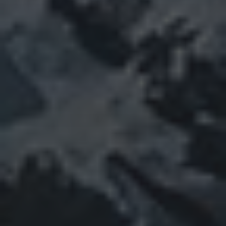
Könige und ihre Herrscher
Julia
zu
Stammbaum
Teil 10 ✍
Die
Könige und ihre Herrscher
Petra
zu
Stammbaum
Teil 10 ✍
Die Könige
und ihre Herrscher
Julia
zu
Stammbaum
Teil 10 ✍
Die
Könige und ihre Herrscher
Konrad
zu
Stammbaum
Teil 10 ✍
Die
Könige und ihre Herrscher
ARCHIV
Februar 2026
März 2025
Mai 2024