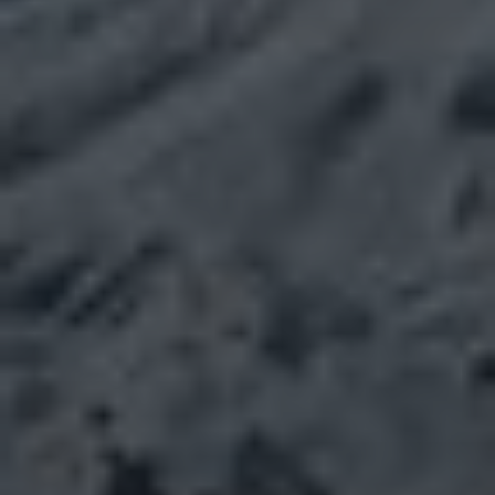
NEUESTE KOMMENTARE
Julia
zu
Stammbaum
Teil 10 ✍
Die