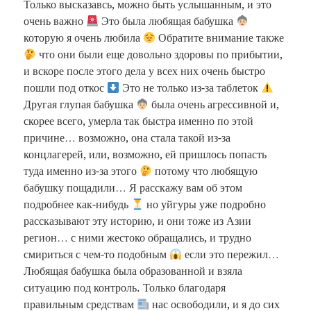
Только высказавсь, можно быть услышанным, и это
очень важно
Это была любящая бабушка
которую я очень любила
Обратите внимание также
что они были еще довольно здоровы по прибытии,
и вскоре после этого дела у всех них очень быстро
пошли под откос
Это не только из-за таблеток
Другая глупая бабушка
была очень агрессивной и,
скорее всего, умерла так быстра именно по этой
причине… возможно, она стала такой из-за
концлагерей, или, возможно, ей пришлось попасть
туда именно из-за этого
потому что любящую
бабушку пощадили… Я расскажу вам об этом
подробнее как-нибудь
но уйгуры уже подробно
рассказывают эту историю, и они тоже из Азии
регион… с ними жестоко обращались, и трудно
смириться с чем-то подобным
если это пережил…
Любящая бабушка была образованной и взяла
ситуацию под контроль. Только благодаря
правильным средствам
нас освободили, и я до сих