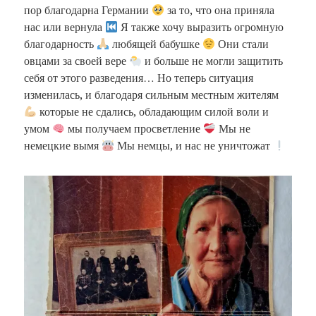
пор благодарна Германии
за то, что она приняла
нас или вернула
Я также хочу выразить огромную
благодарность
любящей бабушке
Они стали
овцами за своей вере
и больше не могли защитить
себя от этого разведения… Но теперь ситуация
изменилась, и благодаря сильным местным жителям
которые не сдались, обладающим силой воли и
умом
мы получаем просветление
Мы не
немецкие вымя
Мы немцы, и нас не уничтожат