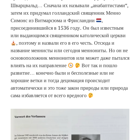
Шварцвальд… Сначала их называли „анабаптистами“,
затем их придумал голландский священник Менно
Симонс из Витмарсюма и Фрисландии
,
присоединившийся в 1536 году. Он был известным
или выдающимся священником католической церкви
, поэтому и назвали его в его честь. Отсюда и
название меннисты или сегодня меннониты. Но он не
основоположник меннонитов или может даже пытался
влиять на их направление
Вот так и пошло
развитие… конечно были и бесполезные или не
хорошие ветки и тогда децимация происходит
автоматически и это тоже закон природы или природа
сама избавляется от всего вредного