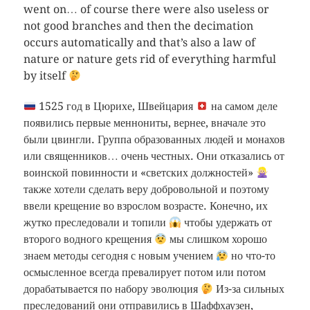
went on… of course there were also useless or
not good branches and then the decimation
occurs automatically and that’s also a law of
nature or nature gets rid of everything harmful
by itself
1525 год в Цюрихе, Швейцария
на самом деле
появились первые меннониты, вернее, вначале это
были цвингли. Группа образованных людей и монахов
или священников… очень честных. Они отказались от
воинской повинности и «светских должностей»
также хотели сделать веру добровольной и поэтому
ввели крещение во взрослом возрасте. Конечно, их
жутко преследовали и топили
чтобы удержать от
второго водного крещения
мы слишком хорошо
знаем методы сегодня с новым учением
но что-то
осмысленное всегда превалирует потом или потом
дорабатывается по набору эволюция
Из-за сильных
преследований они отправились в Шаффхаузен,