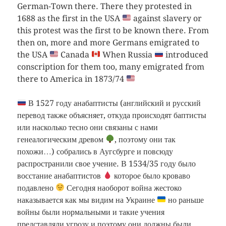
German-Town there. There they protested in
1688 as the first in the USA
against slavery or
this protest was the first to be known there. From
then on, more and more Germans emigrated to
the USA
Canada
When Russia
introduced
conscription for them too, many emigrated from
there to America in 1873/74
В 1527 году анабаптисты (английский и русский
перевод также объясняет, откуда происходят баптисты
или насколько тесно они связаны с нами
генеалогическим древом
, поэтому они так
похожи…) собрались в Аугсбурге и повсюду
распространили свое учение. В 1534/35 году было
восстание анабаптистов
которое было кроваво
подавлено
Сегодня наоборот война жестоко
наказывается как мы видим на Украине
но раньше
войны были нормальными и такие учения
представляли угрозу и поэтому они должны были