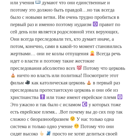
или учения
думают что они единственные и
поэтому это должно быть правдой…но так всегда
было с новыми ветви. Им очень трудно пробиться в
первый раз и именно поэтому иудаизм
правит по
сей день или является родословной этих верующих.
Они всегда преследовали тех, кто думает иначе, а
потом, конечно, сами в какой-то момент становились
жертвами… они не козлы отпущения
Всегда речь
идет о власти и поэтому такие жестокие
преследования абсолютно всех
Потому что церковь
ничто но власть или политика! Посмотрите этот
фильм
как католическая церковь
в первый раз
преследовала протестантскую церковь и они обе из
христианства
или тоже имеют еврейское племя
Это ужасно и так было с исламом
у которых тоже
есть еврейское племя.. .Вот почему вы до сих пор так
сложно с биоразнообразием
У нас только одна
система и только одно учение
Потому что они
сидят высоко
просто не хотят делиться своей