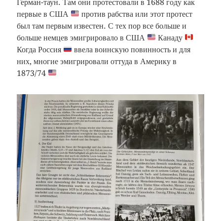
Герман-таун. Там они протестовали в 1688 году как
первые в США
против рабства или этот протест
был там первым известен. С тех пор все больше и
больше немцев эмигрировало в США
Канаду
Когда Россия
ввела воинскую повинность и для
них, многие эмигрировали оттуда в Америку в
1873/74