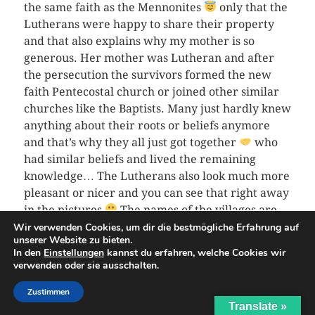
the same faith as the Mennonites
only that the
Lutherans were happy to share their property
and that also explains why my mother is so
generous. Her mother was Lutheran and after
the persecution the survivors formed the new
faith Pentecostal church or joined other similar
churches like the Baptists. Many just hardly knew
anything about their roots or beliefs anymore
and that’s why they all just got together
who
had similar beliefs and lived the remaining
knowledge… The Lutherans also look much more
pleasant or nicer and you can see that right away
in the pictures
The names of the villages are
always named so lovingly and that reminds me of
Wir verwenden Cookies, um dir die bestmögliche Erfahrung auf
unserer Website zu bieten.
my grandmother
from the mother’s side very
In den
Einstellungen
kannst du erfahren, welche Cookies wir
much
„Wishinka“ means little cherry in
verwenden oder sie ausschalten.
Russian and that was definitely where Potemkin
Zustimmen
planted the cherry orchard
That’s how they
Translate »
met the Mennonites very early on and now I also