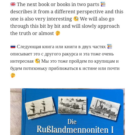
The next book or books in two parts
describes it from a different perspective and this
one is also very interesting
We will also go
through this bit by bit and will slowly approach
the truth or almost
Следующая книга или книги в двух частях
описывает это с другого ракурса и эта тоже очень
интересная
Мы это тоже пройдем по крупицам и
будем потихоньку приближаться к истине или почти