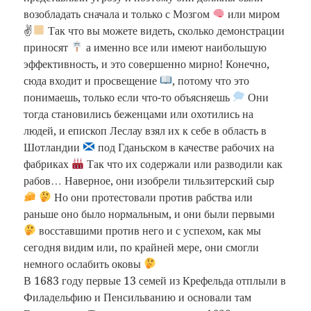
возобладать сначала и только с Мозгом
или миром
✌
Так что вы можете видеть, сколько демонстрации
приносят
а именно все или имеют наибольшую
эффективность, и это совершенно мирно! Конечно,
сюда входит и просвещение
, потому что это
понимаешь, только если что-то объясняешь
Они
тогда становились беженцами или охотились на
людей, и епископ Леслау взял их к себе в область в
Шотландии
под Гданьском в качестве рабочих на
фабриках
Так что их содержали или разводили как
рабов… Наверное, они изобрели тильзитерский сыр
Но они протестовали против рабства или
раньше оно было нормальным, и они были первыми
восставшими против него и с успехом, как мы
сегодня видим или, по крайней мере, они смогли
немного ослабить оковы
В 1683 году первые 13 семей из Крефельда отплыли в
Филадельфию и Пенсильванию и основали там